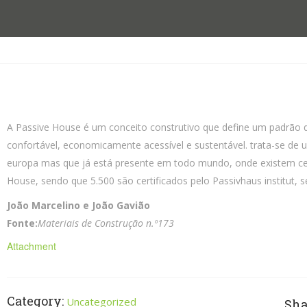
A Passive House é um conceito construtivo que define um padrão q
confortável, economicamente acessível e sustentável. trata-se de 
europa mas que já está presente em todo mundo, onde existem cer
House, sendo que 5.500 são certificados pelo Passivhaus institut,
João Marcelino e João Gavião
Fonte:
Materiais de Construção n.º173
Attachment
Category:
Uncategorized
Sh