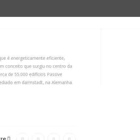
ue é energeticamente eficiente,
um conceito que surgiu no centro da
ca de 55.000 edifícios Passive
 sediado em darmstadt, na Alemanha.
are