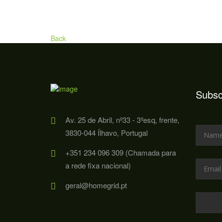
Back
Subsc
Av. 25 de Abril, nº33 - 3ºesq, frente,
3830-044 Ílhavo, Portugal
+351 234 096 309 (Chamada para
a rede fixa nacional)
geral@homegrid.pt