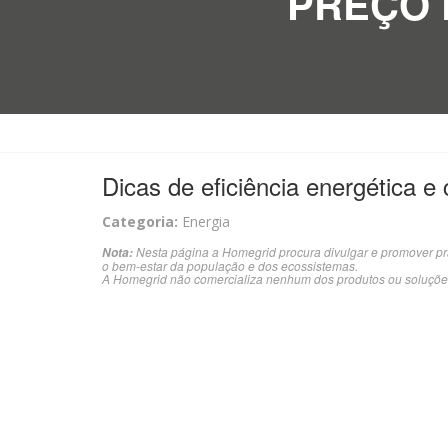
PREÇO 
Dicas de eficiência energética e
Categoria:
Energia
Nesta página a Homegrid procura divulgar e promover pr
Nota:
o bem-estar da população e dos ecossistemas.
A Homegrid não comercializa nenhum dos produtos ou soluçõe