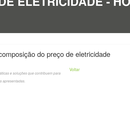
DE ELETRICIDADE - H
 composição do preço de eletricidade
Voltar
áticas e soluções que contribuem para
s apresentadas.