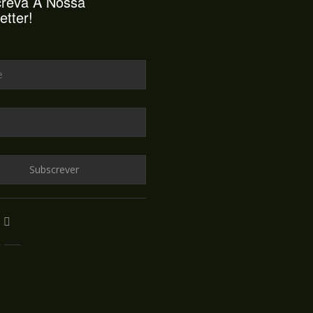
reva A Nossa
etter!