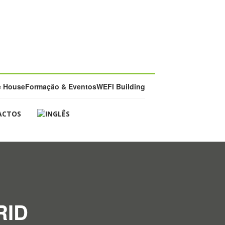
e House
Formação & Eventos
WEFI Building
ACTOS
RID