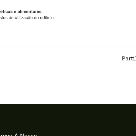
éticas e alimentares
.
os de utilização do edifício.
.
Part
reva A Nossa