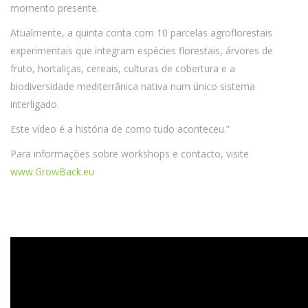
momento presente.
Atualmente, a quinta conta com 10 parcelas agroflorestais
experimentais que integram espécies florestais, árvores de
fruto, hortaliças, cereais, culturas de cobertura e a
biodiversidade mediterrânica nativa num único sistema
interligado.
Este vídeo é a história de como tudo aconteceu.”
Para informações sobre workshops e contacto, visite
www.GrowBack.eu