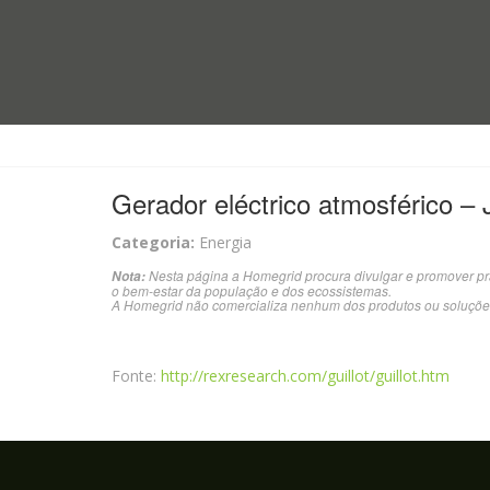
Gerador eléctrico atmosférico – J
Categoria:
Energia
Nesta página a Homegrid procura divulgar e promover pr
Nota:
o bem-estar da população e dos ecossistemas.
A Homegrid não comercializa nenhum dos produtos ou soluçõe
Fonte:
http://rexresearch.com/guillot/guillot.htm