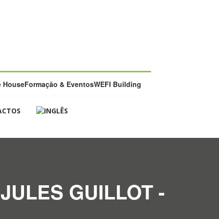
e House
Formação & Eventos
WEFI Building
ACTOS
JULES GUILLOT -