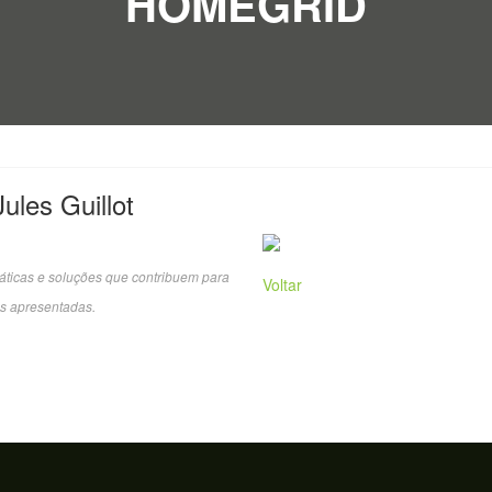
HOMEGRID
ules Guillot
áticas e soluções que contribuem para
Voltar
s apresentadas.