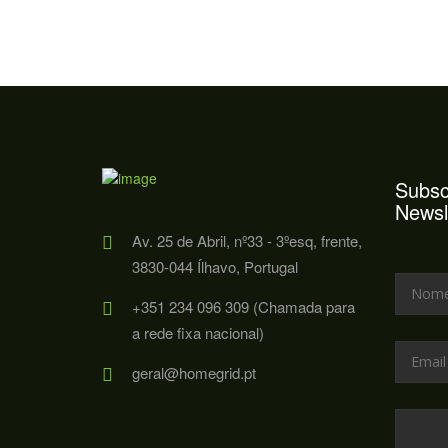
Subsc
Newsl
Av. 25 de Abril, nº33 - 3ºesq, frente,
3830-044 Ílhavo, Portugal
+351 234 096 309 (Chamada para
a rede fixa nacional)
geral@homegrid.pt