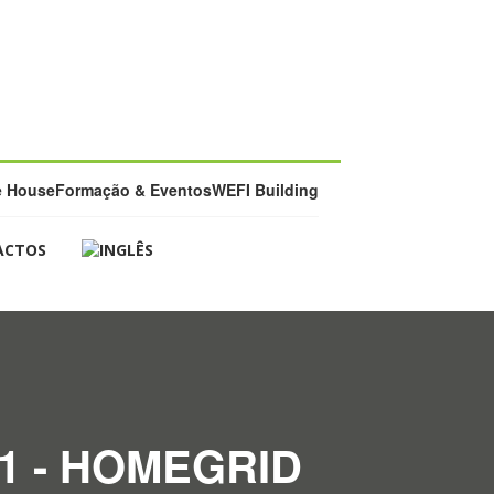
e House
Formação & Eventos
WEFI Building
ACTOS
1 - HOMEGRID