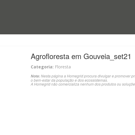
Agrofloresta em Gouveia_set21
Categoria:
Floresta
Nesta página a Homegrid procura divulgar e promover pr
Nota:
o bem-estar da população e dos ecossistemas.
A Homegrid não comercializa nenhum dos produtos ou soluçõe