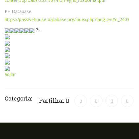
content/uploads/2021/07/homegrid_ruadomar.pdf
PH Database:
https://passivehouse-database.org/index.php?lang=en#d_2403
?>
Voltar
Categoria:
Partilhar