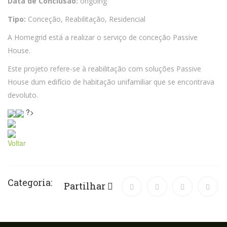
Data de Conclusão:
ongoing
Tipo:
Conceção, Reabilitação, Residencial
A Homegrid está a realizar o serviço de conceção Passive
House.
Este projeto refere-se à reabilitação com soluções Passive
House dum edifício de habitação unifamiliar que se encontrava
devoluto.
?>
Voltar
Categoria:
Partilhar