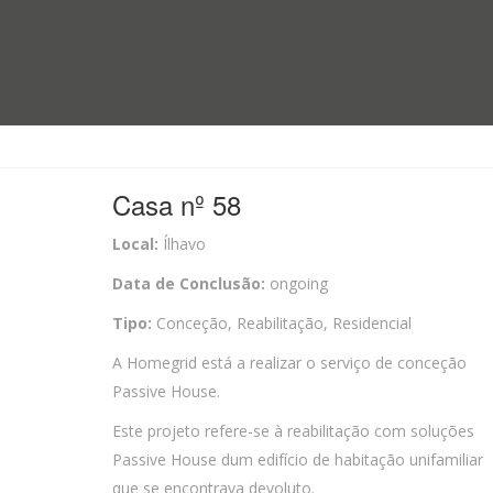
Casa nº 58
Local:
Ílhavo
Data de Conclusão:
ongoing
Tipo:
Conceção, Reabilitação, Residencial
A Homegrid está a realizar o serviço de conceção
Passive House.
Este projeto refere-se à reabilitação com soluções
Passive House dum edifício de habitação unifamiliar
que se encontrava devoluto.