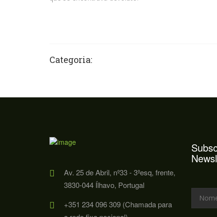
Categoria:
Subsc
Newsl
Av. 25 de Abril, nº33 - 3ºesq, frente,
3830-044 Ílhavo, Portugal
+351 234 096 309 (Chamada para
a rede fixa nacional)