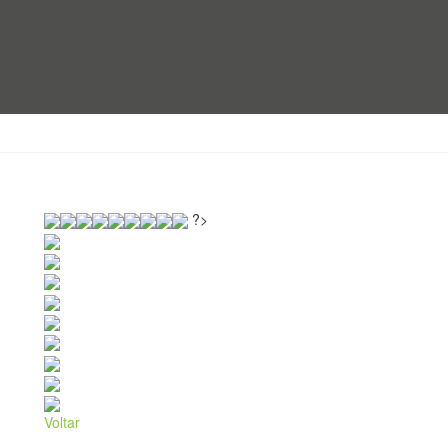
?>
Voltar