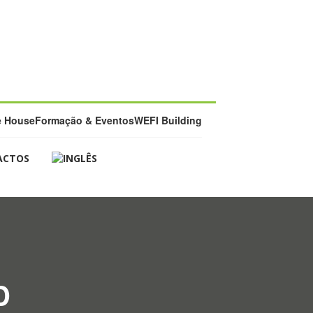
e House
Formação & Eventos
WEFI Building
ACTOS
D