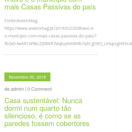
mais Casas Passivas do país
Fonte:AveiroMag,
https://www.aveiromag.pt/2019/02/20/ilhavo-e-
o-municipio-com-mais-casas-passivas-do-pais/?
fbclid=IwAR1W9kcZJMWR7wqtujKiK0k9b7q9Cg5W2_UHupzgHd3cx
Novembro 30, 2018
de admin | 0 Comment
Casa sustentável: Nunca
dormi num quarto tão
silencioso, é como se as
paredes fossem cobertores