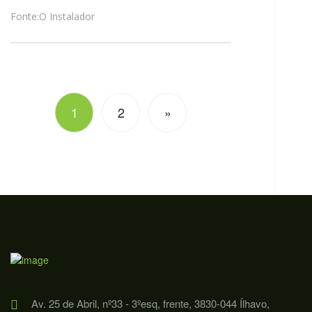
Fonte:O Instalador
1
2
»
Av. 25 de Abril, nº33 - 3ºesq, frente, 3830-044 Ílhavo,