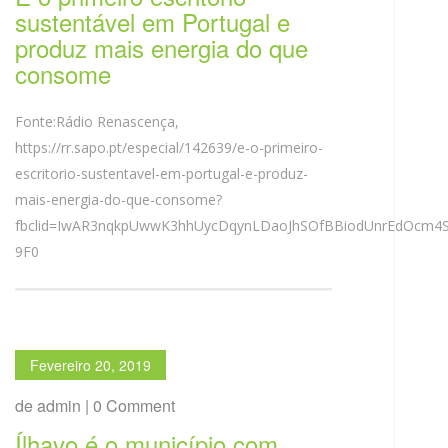
sustentável em Portugal e
produz mais energia do que
consome
Fonte:Rádio Renascença,
https://rr.sapo.pt/especial/142639/e-o-primeiro-
escritorio-sustentavel-em-portugal-e-produz-
mais-energia-do-que-consome?
fbclid=IwAR3nqkpUwwK3hhUycDqynLDaoJhSOfBBiodUnrEdOcm4
9F0
Fevereiro 20, 2019
de admin | 0 Comment
Ílhavo é o município com