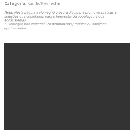
Categoria:
Saúde/Bem estar
Nesta página a Homegrid procura divulgar e promover práticas e
Nota:
soluções que contribuem para o bem-estar da população e dos
ecossistemas.
A Homegrid não comercializa nenhum dos produtos ou soluções
apresentadas.