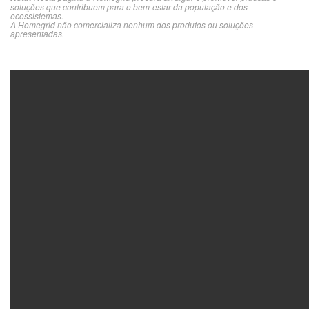
soluções que contribuem para o bem-estar da população e dos
ecossistemas.
A Homegrid não comercializa nenhum dos produtos ou soluções
apresentadas.