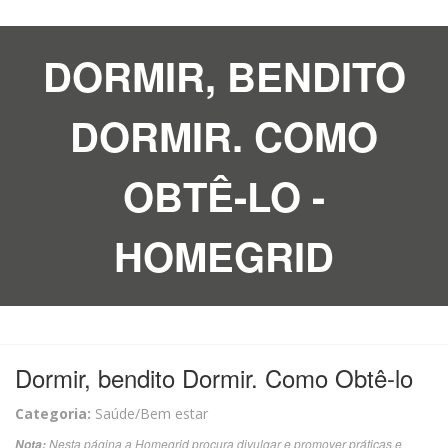
DORMIR, BENDITO
DORMIR. COMO
OBTÊ-LO -
HOMEGRID
Dormir, bendito Dormir. Como Obtê-lo
Categoria:
Saúde/Bem estar
Nesta página a Homegrid procura divulgar e promover práticas e
Nota: