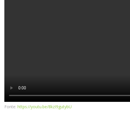
Fonte:
https://youtu.be/8kzI9gutybU