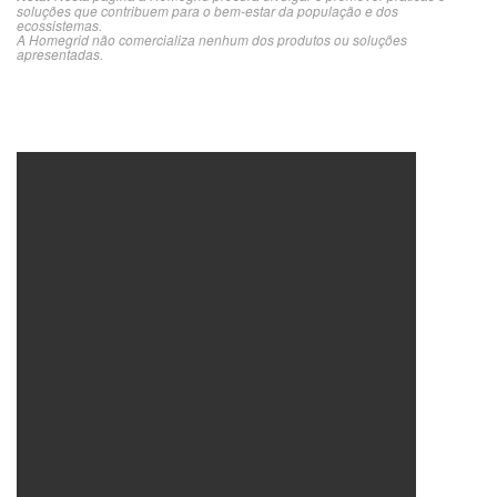
soluções que contribuem para o bem-estar da população e dos
ecossistemas.
A Homegrid não comercializa nenhum dos produtos ou soluções
apresentadas.