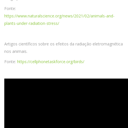
Fonte:
https://www.naturalscience.org/news/2021/02/animals-and-
plants-under-radiation-stress/
Artigos científicos sobre os efeitos da radiação eletromagnética
nos animais.
Fonte:
https://cellphonetaskforce.org/birds/