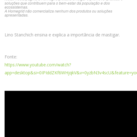
soluções que contribuem para o bem-estar da população e dos
ecossistemas.
A Homegrid não comercializa nenhum dos produtos ou soluções
apresentadas.
Lino Stanchich ensina e explica a importância de mastigar.
Fonte:
https://www.youtube.com/watch?
app=desktop&si=0IPIddZKf6WHjqkV&v=0yzbN3v4scU&feature=yo