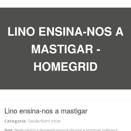
LINO ENSINA-NOS A
MASTIGAR -
HOMEGRID
Lino ensina-nos a mastigar
Categoria:
Saúde/Bem estar
Nesta página a Homegrid procura divulgar e promover práticas e
Nota: