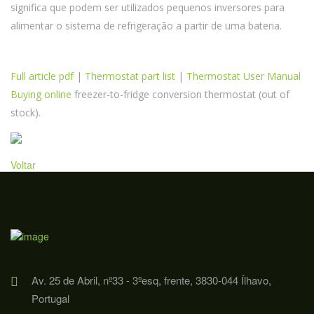
significa que podem ser utilizados pequenos inversores para
alimentar o sistema de refrigeração a partir de uma bateria.
Full article pdf
|
Thermostat part list
|
Thermostat User Manual
Buying online
freezer-to-fridge conversion thermostat (out of
stock).
Voltar
Av. 25 de Abril, nº33 - 3ºesq, frente, 3830-044 Ílhavo,
Portugal