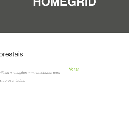
HOMEGRID
orestais
Voltar
áticas e soluções que contribuem para
s apresentadas.