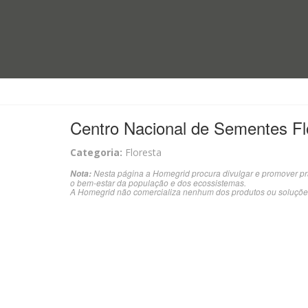
Centro Nacional de Sementes Fl
Categoria:
Floresta
Nesta página a Homegrid procura divulgar e promover pr
Nota:
o bem-estar da população e dos ecossistemas.
A Homegrid não comercializa nenhum dos produtos ou soluçõe