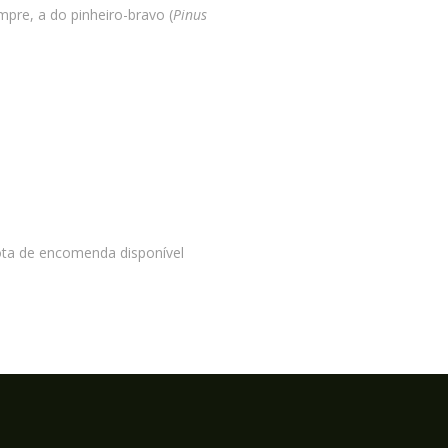
pre, a do pinheiro-bravo (
Pinus
ota de encomenda disponível