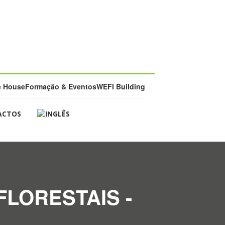
e House
Formação & Eventos
WEFI Building
ACTOS
LORESTAIS -