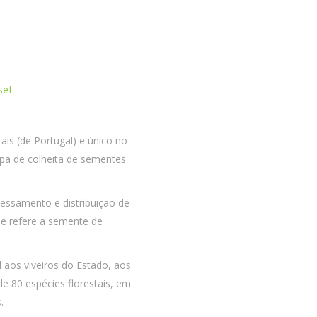
sef
is (de Portugal) e único no
ipa de colheita de sementes
ssamento e distribuição de
se refere a semente de
 aos viveiros do Estado, aos
de 80 espécies florestais, em
.