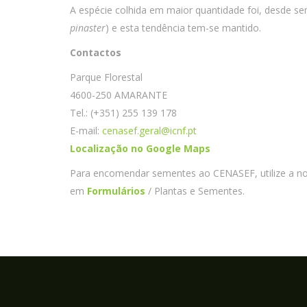
A espécie colhida em maior quantidade foi, desde sem
pinaster
) e esta tendência tem-se mantido.
Contactos
Parque Florestal
4600-250 AMARANTE
Tel.: (+351) 255 139 178
E-mail:
cenasef.geral@icnf.pt
Localização no Google Maps
Para encomendar sementes ao CENASEF, utilize a n
em
Formulários
/ Plantas e Sementes.