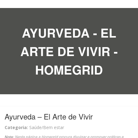
AYURVEDA - EL
ARTE DE VIVIR -
HOMEGRID
Ayurveda – El Arte de Vivir
Categoria:
Saúde/Bem estar
Nesta página a Homegrid procura divulgar e promover práticas e
Nota: