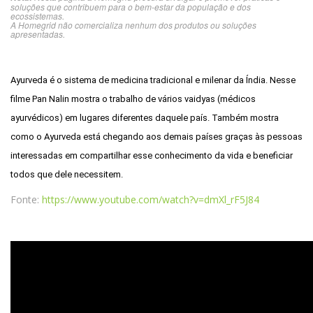
soluções que contribuem para o bem-estar da população e dos
ecossistemas.
A Homegrid não comercializa nenhum dos produtos ou soluções
apresentadas.
Ayurveda é o sistema de medicina tradicional e milenar da Índia. Nesse
filme Pan Nalin mostra o trabalho de vários vaidyas (médicos
ayurvédicos) em lugares diferentes daquele país. Também mostra
como o Ayurveda está chegando aos demais países graças às pessoas
interessadas em compartilhar esse conhecimento da vida e beneficiar
todos que dele necessitem.
Fonte:
https://www.youtube.com/watch?v=dmXl_rF5J84