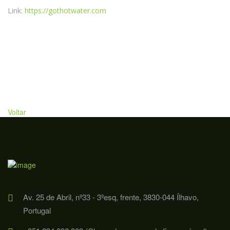
Link:
https://gothotwater.com
Voltar
Av. 25 de Abril, nº33 - 3ºesq, frente, 3830-044 Ílhavo,
Portugal