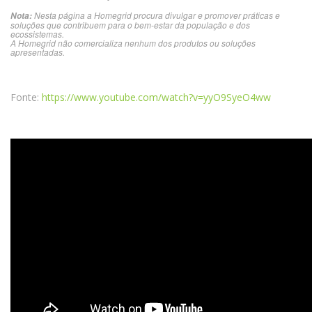
Nesta página a Homegrid procura divulgar e promover práticas e
Nota:
soluções que contribuem para o bem-estar da população e dos
ecossistemas.
A Homegrid não comercializa nenhum dos produtos ou soluções
apresentadas.
Fonte:
https://www.youtube.com/watch?v=yyO9SyeO4ww