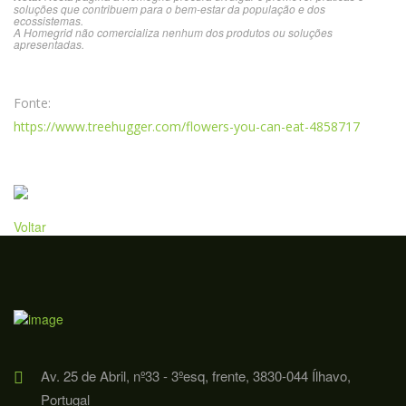
soluções que contribuem para o bem-estar da população e dos
ecossistemas.
A Homegrid não comercializa nenhum dos produtos ou soluções
apresentadas.
Fonte:
https://www.treehugger.com/flowers-you-can-eat-4858717
Voltar
Av. 25 de Abril, nº33 - 3ºesq, frente, 3830-044 Ílhavo,
Portugal