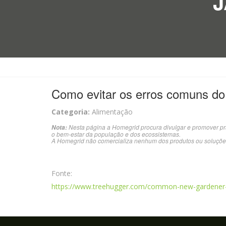
J
Como evitar os erros comuns do 
Categoria:
Alimentação
Nesta página a Homegrid procura divulgar e promover pr
Nota:
o bem-estar da população e dos ecossistemas.
A Homegrid não comercializa nenhum dos produtos ou soluçõe
Fonte:
https://www.treehugger.com/common-new-gardener