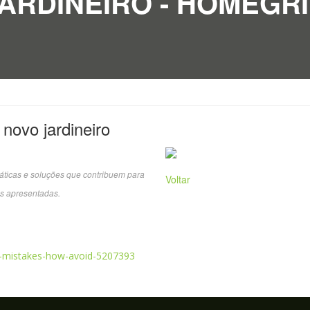
ARDINEIRO - HOMEGR
novo jardineiro
áticas e soluções que contribuem para
Voltar
s apresentadas.
-mistakes-how-avoid-5207393