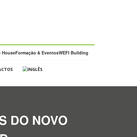
e House
Formação & Eventos
WEFI Building
ACTOS
S DO NOVO