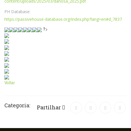
content/uploads/2025/03/danosa_2025.pdf
PH Database:
https://passivehouse-database.org/index.php?lang=en#d_7837
?>
Voltar
Categoria:
Partilhar