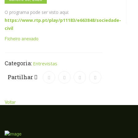
O programa pode ser visto aqui:
https://www.rtp.pt/play/p11183/e663848/sociedade-
civil
Ficheiro anexado
Categoria:
Entrevistas
Partilhar
Voltar